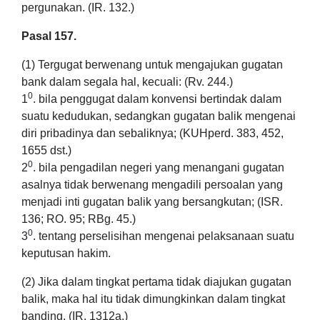
pergunakan. (IR. 132.)
Pasal 157.
(1) Tergugat berwenang untuk mengajukan gugatan
bank dalam segala hal, kecuali: (Rv. 244.)
0
1
. bila penggugat dalam konvensi bertindak dalam
suatu kedudukan, sedangkan gugatan balik mengenai
diri pribadinya dan sebaliknya; (KUHperd. 383, 452,
1655 dst.)
0
2
. bila pengadilan negeri yang menangani gugatan
asalnya tidak berwenang mengadili persoalan yang
menjadi inti gugatan balik yang bersangkutan; (ISR.
136; RO. 95; RBg. 45.)
0
3
. tentang perselisihan mengenai pelaksanaan suatu
keputusan hakim.
(2) Jika dalam tingkat pertama tidak diajukan gugatan
balik, maka hal itu tidak dimungkinkan dalam tingkat
banding. (IR. 1312a.)