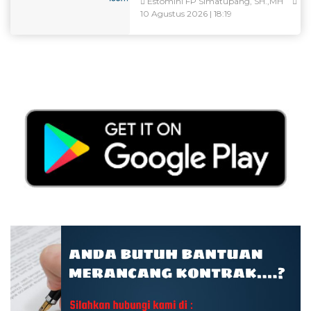
Estomihi FP Simatupang, SH.,MH
10 Agustus 2026 | 18:19