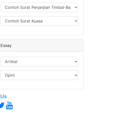
Essay
 Us