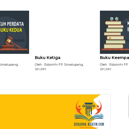
Buku Ketiga
Buku Keempa
 Simatupang,
Oleh : Estomihi FP Simatupang,
Oleh : Estomihi F
SH.,MH
SH.,MH