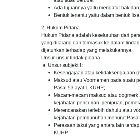
atau tidak berbuat
Ada tujuannya yaitu mengatur hak dan
Bentuk tertentu yaitu dalam bentuk lisa
2. Hukum Pidana
Hukum Pidana adalah keseluruhan dari per
yang dilarang dan termasuk ke dalam tinda
dijatuhkan terhadap yang melakukannya.
Unsur-unsur tindak pidana
a. Unsur subjektif :
Kesengajaan atau ketidaksengajaan (do
Maksud atau Voornemen pada suatu pe
Pasal 53 ayat 1 KUHP;
Macam-macam maksud atau oogmerk sep
kejahatan pencurian, penipuan, pemera
Merencanakan terlebih dahulu atau voo
kejahatan pembunuhan menurut Pasa
Perasaan takut yang antara lain terda
KUHP.