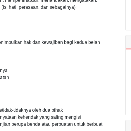
an; memperlihatkan; menandakan: mengatakan;
 (isi hati, perasaan, dan sebagainya);
nimbulkan hak dan kewajiban bagi kedua belah
inya
atan
etidak-tidaknya oleh dua pihak
ernyataan kehendak yang saling mengisi
janjian berupa benda atau perbuatan untuk berbuat